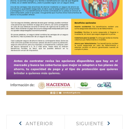
Navegación
Anterior
Siguiente
ANTERIOR
SIGUIENTE