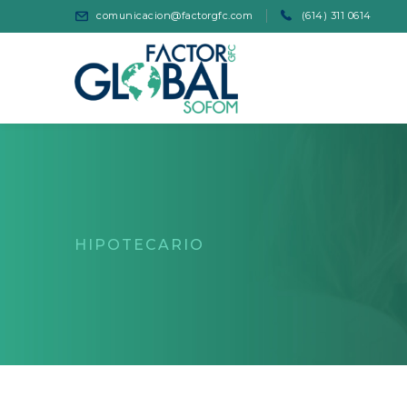
comunicacion@factorgfc.com
(614) 311 0614
HIPOTECARIO