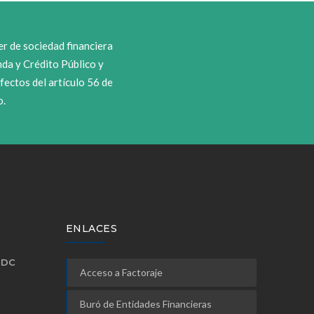
er de sociedad financiera
nda y Crédito Público y
fectos del artículo 56 de
o.
ENLACES
TDC
Acceso a Factoraje
Buró de Entidades Financieras