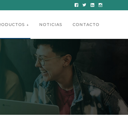
Facebook
Twitter
LinkedIn
Instagram
Profile
Profile
Profile
Profile
RODUCTOS ↓
NOTICIAS
CONTACTO