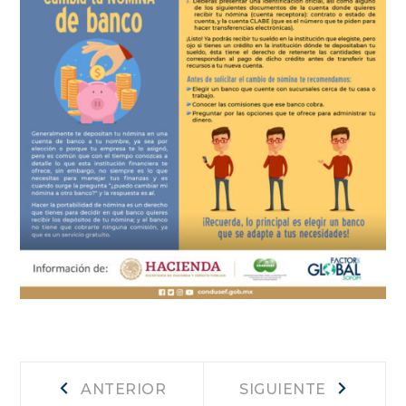
Navegación
Anterior
Siguiente
ANTERIOR
SIGUIENTE