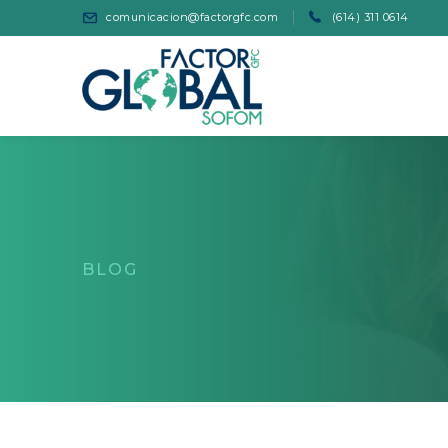
comunicacion@factorgfc.com
(614) 311 0614
BLOG