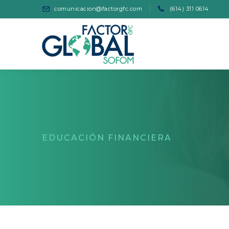
comunicacion@factorgfc.com
(614) 311 0614
EDUCACIÓN FINANCIERA