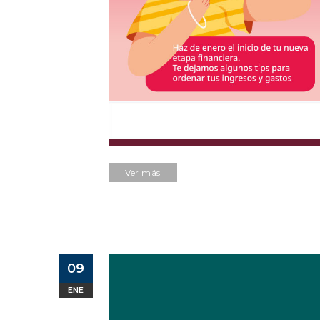
Ver más
09
ENE