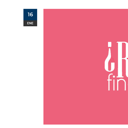
16
ENE