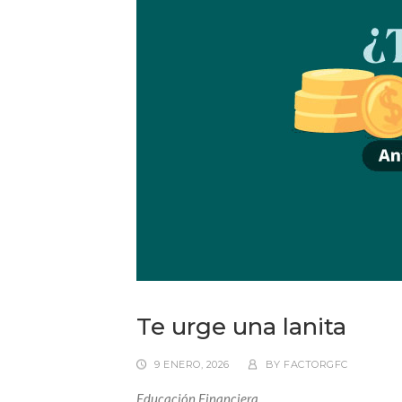
Te urge una lanita
9 ENERO, 2026
BY
FACTORGFC
Educación Financiera…