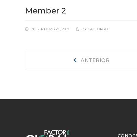
Member 2
30 SEPTIEMBRE, 2017
BY
FACTORGFC
Navegación
Anterior
ANTERIOR
de
entradas
CONOC