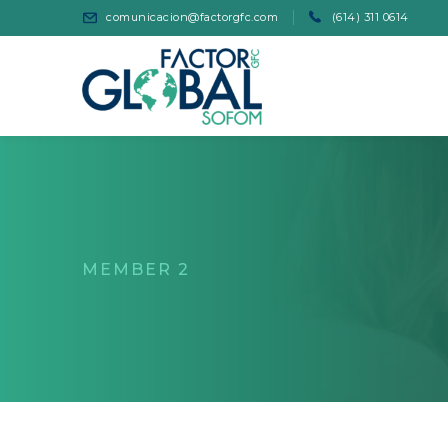
comunicacion@factorgfc.com
(614) 311 0614
MEMBER 2