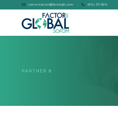
comunicacion@factorgfc.com
(614) 311 0614
PARTNER 8