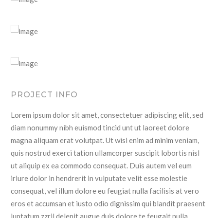
PROJECT INFO
Lorem ipsum dolor sit amet, consectetuer adipiscing elit, sed
diam nonummy nibh euismod tincid unt ut laoreet dolore
magna aliquam erat volutpat. Ut wisi enim ad minim veniam,
quis nostrud exerci tation ullamcorper suscipit lobortis nisl
ut aliquip ex ea commodo consequat. Duis autem vel eum
iriure dolor in hendrerit in vulputate velit esse molestie
consequat, vel illum dolore eu feugiat nulla facilisis at vero
eros et accumsan et iusto odio dignissim qui blandit praesent
luptatum zzril delenit augue duis dolore te feugait nulla