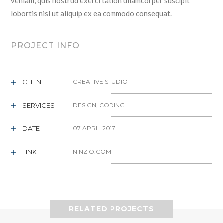
veniam, quis nostrud exerci tation ullamcorper suscipit
lobortis nisl ut aliquip ex ea commodo consequat.
PROJECT INFO
CLIENT
CREATIVE STUDIO
SERVICES
DESIGN, CODING
DATE
07 APRIL 2017
LINK
NINZIO.COM
RELATED PROJECTS