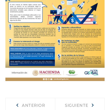
Navegación
Anterior
Siguiente
ANTERIOR
SIGUIENTE