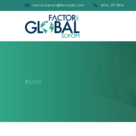
comunicacion@factorgfc.com
(614) 311 0614
BLOG