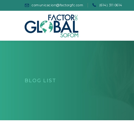
comunicacion@factorgfc.com
(614) 311 0614
BLOG LIST