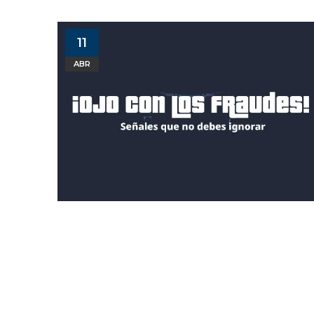
11
ABR