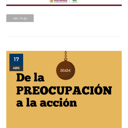
Ver más
17
ABR